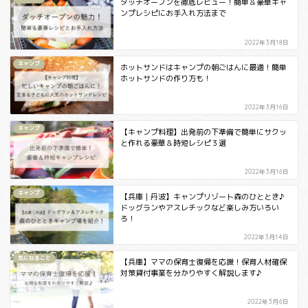
ダッチオーブンを徹底レビュー！簡単＆豪華キャ
ンプレシピにお手入れ方法まで
2022年3月18日
キャンプ
ホットサンドはキャンプの朝ごはんに最適！簡単
ホットサンドの作り方も！
2022年3月16日
キャンプ
【キャンプ料理】出発前の下準備で簡単にサクッ
と作れる豪華＆時短レシピ３選
2022年3月16日
キャンプ
【兵庫｜丹波】キャンプリゾート森のひととき♪
ドッグランやアスレチックなど楽しみ方いろい
ろ！
2022年3月14日
気になること
【兵庫】ママの保育士復帰を応援！保育人材確保
対策貸付事業を分かりやすく解説します♪
2022年3月6日