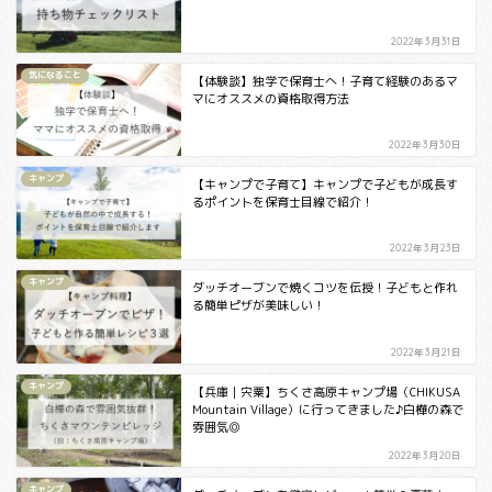
2022年3月31日
気になること
【体験談】独学で保育士へ！子育て経験のあるマ
マにオススメの資格取得方法
2022年3月30日
キャンプ
【キャンプで子育て】キャンプで子どもが成長す
るポイントを保育士目線で紹介！
2022年3月23日
キャンプ
ダッチオーブンで焼くコツを伝授！子どもと作れ
る簡単ピザが美味しい！
2022年3月21日
キャンプ
【兵庫｜宍粟】ちくさ高原キャンプ場（CHIKUSA
Mountain Village）に行ってきました♪白樺の森で
雰囲気◎
2022年3月20日
キャンプ