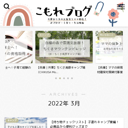
キャンプ
気になること
保育士へ！子育て経験の
【兵庫｜宍粟】ちくさ高原キャンプ場
【兵庫】ママの保育士
..
（CHIKUSA Mo...
材確保対策貸付事業...
― ARCHIVES ―
2022年 3月
キャンプ
【持ち物チェックリスト】子連れキャンプ夏編！
必需品から便利グッズまで