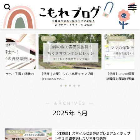
キャンプ
気になること
保育士へ！子育て経験の
【兵庫｜宍粟】ちくさ高原キャンプ場
【兵庫】ママの保育士
..
（CHIKUSA Mo...
材確保対策貸付事業...
― ARCHIVES ―
2025年 5月
気になること
【体験談】スマイルゼミ英語プレミアム＜ホップ
＞を２年間受講したリアルな感想