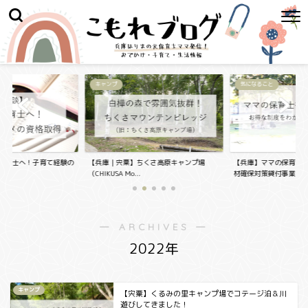
キャンプ
気になること
保育士へ！子育て経験の
【兵庫｜宍粟】ちくさ高原キャンプ場
【兵庫】ママの保育士
..
（CHIKUSA Mo...
材確保対策貸付事業...
― ARCHIVES ―
2022年
キャンプ
【宍粟】くるみの里キャンプ場でコテージ泊＆川
遊びしてきました！