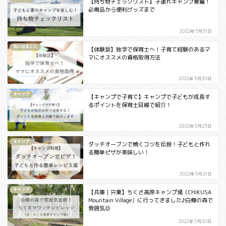
【持ち物チェックリスト】子連れキャンプ夏編！
必需品から便利グッズまで
2022年3月31日
気になること
【体験談】独学で保育士へ！子育て経験のあるマ
マにオススメの資格取得方法
2022年3月30日
キャンプ
【キャンプで子育て】キャンプで子どもが成長す
るポイントを保育士目線で紹介！
2022年3月23日
キャンプ
ダッチオーブンで焼くコツを伝授！子どもと作れ
る簡単ピザが美味しい！
2022年3月21日
キャンプ
【兵庫｜宍粟】ちくさ高原キャンプ場（CHIKUSA
Mountain Village）に行ってきました♪白樺の森で
雰囲気◎
2022年3月20日