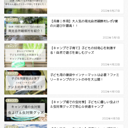
2022年8月27日
キャンプ
【兵庫｜作用】大人気の南光自然観察村レポ♪夏
の川遊びが最高！！
2022年5月1日
キャンプ
【キャンプで子育て】子どもの好奇心を刺激す
る！自然で遊ぶを楽しむグッズ
2022年4月22日
キャンプ
子ども用の寝袋やインナーマットは必要？ファミ
リーキャンプのテントの中を大公開！
2022年4月10日
キャンプ
【キャンプ場での虫対策】子どもに優しい虫よけ
＆虫対策グッズで安心＆快適キャンプ
2022年4月5日
キャンプ