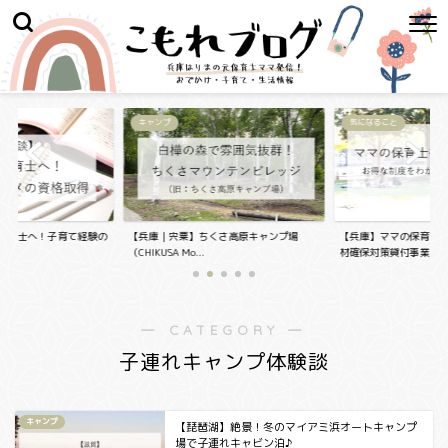
キャンプ
気になること
保育士へ！子育て経験の
【兵庫｜宍粟】ちくさ高原キャンプ場
【兵庫】ママの保育士
..
（CHIKUSA Mo...
材確保対策貸付事業...
― CATEGORY ―
子連れキャンプ体験談
キャンプ
【琵琶湖】絶景！冬のマイアミ浜オートキャンプ
場で子連れキャビン泊♪