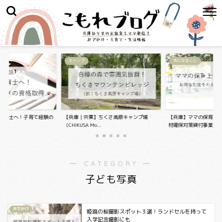
キャンプ
気になること
保育士へ！子育て経験の
【兵庫｜宍粟】ちくさ高原キャンプ場
【兵庫】ママの保育士
..
（CHIKUSA Mo...
材確保対策貸付事業...
― CATEGORY ―
子ども写真
おでかけ
姫路の桜撮影スポット３選！ランドセルを持って
入学記念撮影にも